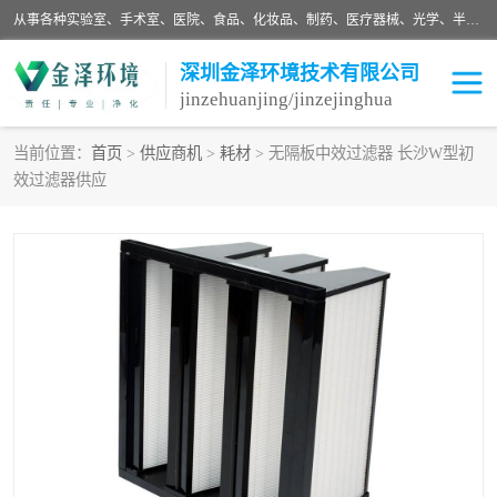
从事各种实验室、手术室、医院、食品、化妆品、制药、医疗器械、光学、半导体、精密电子等无尘车间行业的洁净车间装修设计、净化设备、恒温恒湿空调的设计制作与安装、净化系统工程项目施工及其技术支持服务。
深圳金泽环境技术有限公司
jinzehuanjing/jinzejinghua
当前位置：
首页
>
供应商机
>
耗材
> 无隔板中效过滤器 长沙W型初
效过滤器供应
耗材
净化工程
净化设备
实验室净化
手术室净化
GMP车间净化
医药车间净化
生命工程
生物实验室
食品饮料
化妆品
光电车间