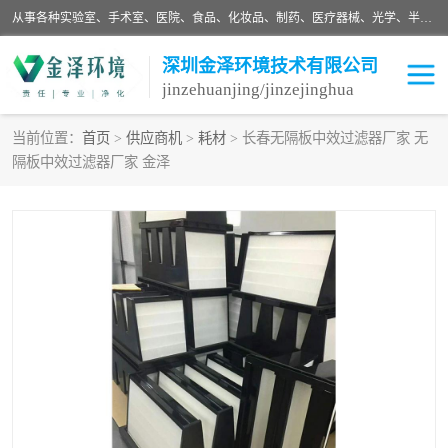
从事各种实验室、手术室、医院、食品、化妆品、制药、医疗器械、光学、半导体、精密电子等无尘车间行业的洁净车间装修设计、净化设备、恒温恒湿空调的设计制作与安装、净化系统工程项目施工及其技术支持服务。
深圳金泽环境技术有限公司
jinzehuanjing/jinzejinghua
当前位置：
首页
>
供应商机
>
耗材
> 长春无隔板中效过滤器厂家 无
隔板中效过滤器厂家 金泽
耗材
净化工程
净化设备
实验室净化
手术室净化
GMP车间净化
医药车间净化
生命工程
生物实验室
食品饮料
化妆品
光电车间