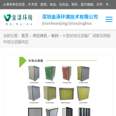
从事各种实验室、手术室、医院、食品、化妆品、制药、医疗器械、光学、半导体、精密电子等无尘车间行业的洁净车间装修设计、净化设备、恒温恒湿空调的设计制作与安装、净化系统工程项目施工及其技术支持服务。
深圳金泽环境技术有限公司
jinzehuanjing/jinzejinghua
当前位置：
首页
>
供应商机
>
耗材
> W型初效过滤器厂 成都无隔板
中效过滤器供应
耗材
净化工程
净化设备
实验室净化
手术室净化
GMP车间净化
医药车间净化
生命工程
生物实验室
食品饮料
化妆品
光电车间