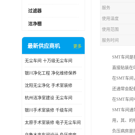
服务
过滤器
使用温度
洁净棚
使用范围
服务时间
最新供应商机
更多
SMT车间是
无尘车间 十万级无尘车间
直接贴装在印刷
银川净化工程 净化维修保养
在SMT车
沈阳无尘净化 手术室装修
还通常会配
杭州洁净室建设 无尘车间
在SMT车
SMT车间
银川手术室装修 千级车间
用，其、的
太原手术室装修 电子无尘车间
负压病房是
乌鲁木齐车间设计 负压病房