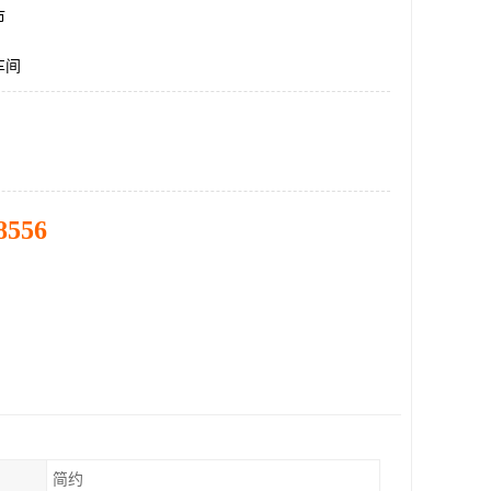
市
车间
8556
简约