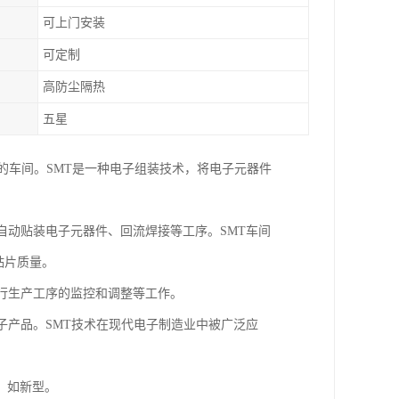
可上门安装
可定制
高防尘隔热
五星
的生产工作的车间。SMT是一种电子组装技术，将电子元器件
自动贴装电子元器件、回流焊接等工序。SMT车间
贴片质量。
行生产工序的监控和调整等工作。
子产品。SMT技术在现代电子制造业中被广泛应
，如新型。