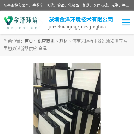
从事各种实验室、手术室、医院、食品、化妆品、制药、医疗器械、光学、半导体、精密电子等无尘车间行业的洁净车间装修设计、净化设备、恒温恒湿空调的设计制作与安装、净化系统工程项目施工及其技术支持服务。
深圳金泽环境技术有限公司
jinzehuanjing/jinzejinghua
当前位置：
首页
>
供应商机
>
耗材
> 济南无隔板中效过滤器供应 W
型初效过滤器供应 金泽
耗材
净化工程
净化设备
实验室净化
手术室净化
GMP车间净化
医药车间净化
生命工程
生物实验室
食品饮料
化妆品
光电车间