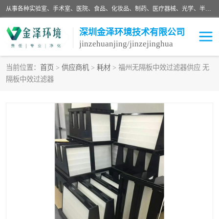
从事各种实验室、手术室、医院、食品、化妆品、制药、医疗器械、光学、半导体、精密电子等无尘车间行业的洁净车间装修设计、净化设备、恒温恒湿空调的设计制作与安装、净化系统工程项目施工及其技术支持服务。
深圳金泽环境技术有限公司
jinzehuanjing/jinzejinghua
当前位置：
首页
>
供应商机
>
耗材
> 福州无隔板中效过滤器供应 无
隔板中效过滤器
耗材
净化工程
净化设备
实验室净化
手术室净化
GMP车间净化
医药车间净化
生命工程
生物实验室
食品饮料
化妆品
光电车间