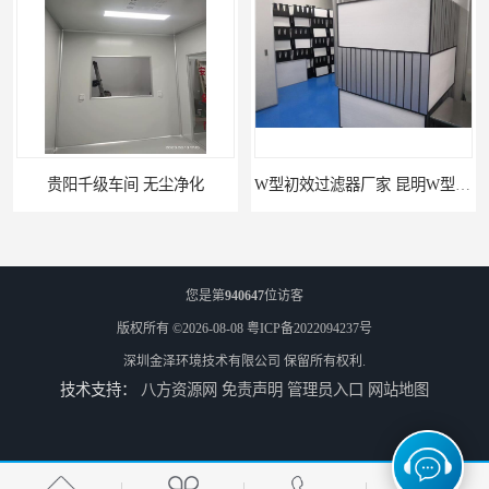
贵阳千级车间 无尘净化
W型初效过滤器厂家 昆明W型初效过滤器厂 金泽
您是第
940647
位访客
版权所有 ©2026-08-08
粤ICP备2022094237号
深圳金泽环境技术有限公司
保留所有权利.
技术支持：
八方资源网
免责声明
管理员入口
网站地图
W型初效过滤器 西宁无隔板中效过滤器供应 金泽
W型初效过滤器厂 广州无隔板中效过滤器厂家 金泽