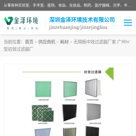
从事各种实验室、手术室、医院、食品、化妆品、制药、医疗器械、光学、半导体、精密电子等无尘车间行业的洁净车间装修设计、净化设备、恒温恒湿空调的设计制作与安装、净化系统工程项目施工及其技术支持服务。
深圳金泽环境技术有限公司
jinzehuanjing/jinzejinghua
当前位置：
首页
>
供应商机
>
耗材
> 无隔板中效过滤器厂家 广州W
型初效过滤器厂
耗材
净化工程
净化设备
实验室净化
手术室净化
GMP车间净化
医药车间净化
生命工程
生物实验室
食品饮料
化妆品
光电车间