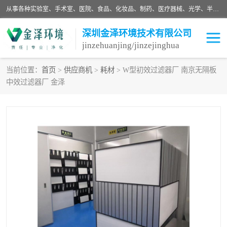
从事各种实验室、手术室、医院、食品、化妆品、制药、医疗器械、光学、半导体、精密电子等无尘车间行业的洁净车间装修设计、净化设备、恒温恒湿空调的设计制作与安装、净化系统工程项目施工及其技术支持服务。
深圳金泽环境技术有限公司
jinzehuanjing/jinzejinghua
当前位置：
首页
>
供应商机
>
耗材
> W型初效过滤器厂 南京无隔板
中效过滤器厂 金泽
耗材
净化工程
净化设备
实验室净化
手术室净化
GMP车间净化
医药车间净化
生命工程
生物实验室
食品饮料
化妆品
光电车间