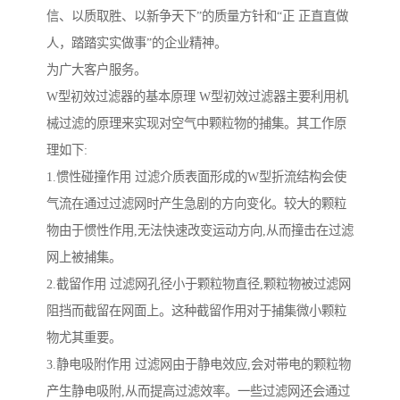
信、以质取胜、以新争天下”的质量方针和“正 正直直做
人，踏踏实实做事”的企业精神。
为广大客户服务。
W型初效过滤器的基本原理 W型初效过滤器主要利用机
械过滤的原理来实现对空气中颗粒物的捕集。其工作原
理如下:
1.惯性碰撞作用 过滤介质表面形成的W型折流结构会使
气流在通过过滤网时产生急剧的方向变化。较大的颗粒
物由于惯性作用,无法快速改变运动方向,从而撞击在过滤
网上被捕集。
2.截留作用 过滤网孔径小于颗粒物直径,颗粒物被过滤网
阻挡而截留在网面上。这种截留作用对于捕集微小颗粒
物尤其重要。
3.静电吸附作用 过滤网由于静电效应,会对带电的颗粒物
产生静电吸附,从而提高过滤效率。一些过滤网还会通过