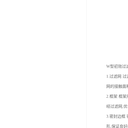
W型初效过
1.过滤网
网的接触面
2.框架 
经过滤网,
3.密封边
形,保证良