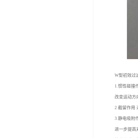
W型初效过
1.惯性碰
改变运动方
2.截留作
3.静电吸
进一步提高