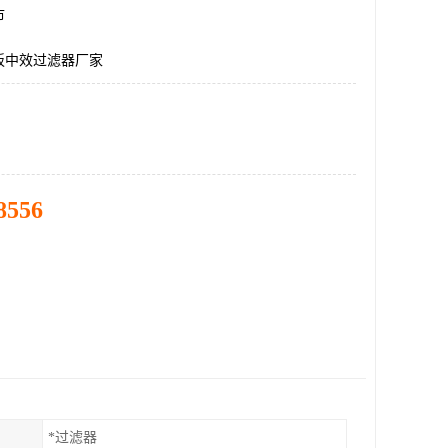
市
板中效过滤器厂家
8556
*过滤器