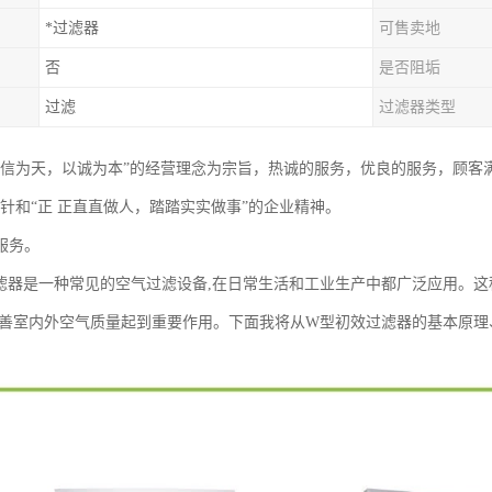
*过滤器
可售卖地
否
是否阻垢
过滤
过滤器类型
以信为天，以诚为本”的经营理念为宗旨，热诚的服务，优良的服务，顾客
方针和“正 正直直做人，踏踏实实做事”的企业精神。
服务。
滤器是一种常见的空气过滤设备,在日常生活和工业生产中都广泛应用。
改善室内外空气质量起到重要作用。下面我将从W型初效过滤器的基本原理