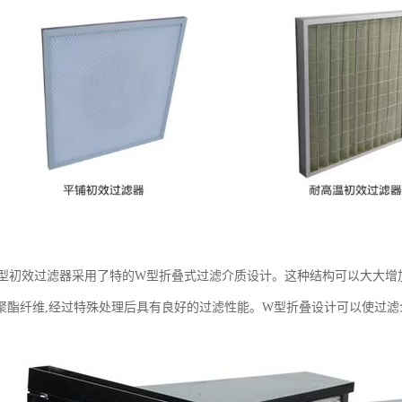
W型初效过滤器采用了特的W型折叠式过滤介质设计。这种结构可以大大增
聚酯纤维,经过特殊处理后具有良好的过滤性能。W型折叠设计可以使过滤介