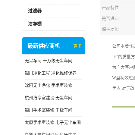
产品特性
过滤器
是否进口
洁净棚
保护功能
最新供应商机
更多
公司本着“
下”的质量
无尘车间 十万级无尘车间
为广大客户
银川净化工程 净化维修保养
W型初效过
沈阳无尘净化 手术室装修
优点,对于
杭州洁净室建设 无尘车间
银川手术室装修 千级车间
太原手术室装修 电子无尘车间
乌鲁木齐车间设计 负压病房