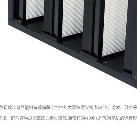
W型初效过滤器能够有效捕获空气中的大颗粒污染物,如灰尘、毛发、纤维等。
求。同时这种过滤器压力损失较低,通常在50-100Pa之间,对风机的运行