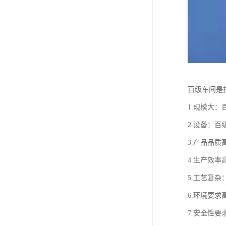
百级车间是
1.规模大
2.设备：
3.产品品
4.生产效
5.工艺复
6.环境要
7.安全性