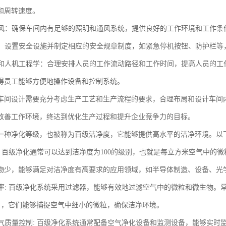
和周转速度。
和通风：确保车间内有足够的照明和通风系统，提供良好的工作环境和工作
设施：设置安全设施并制定相应的安全规章制度，如紧急停机按钮、防护栏
流动和人机工程学：合理安排人员的工作流动路径和工作时间，提高人员的
得员工能够方便地操作设备和控制系统。
车间设计需要充分考虑生产工艺和生产流程的要求，合理布局和设计车间
改善工作环境，终达到优化生产过程和提升企业竞争力的目标。
一种净化等级，也被称为百级洁净度，它能够提供高水平的洁净环境。以
度: 百级净化通常可以达到洁净度为100的级别，也就是每立方米空气中的
物少，能够满足对洁净度有高要求的应用领域，如半导体制造、设备、光
滤效率: 百级净化系统采用过滤器，能够有效地过滤空气中的微粒和微生物。
A），它们能够捕捉空气中细小的微粒，确保洁净环境。
的空气质量控制: 百级净化系统通常配备空气净化设备和监测设备，能够实