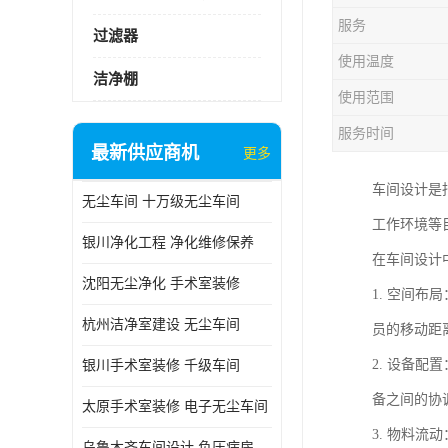
服务
过滤器
使用温度
洁净棚
使用范围
服务时间
最新供应商机
更多
车间设计是
无尘车间 十万级无尘车间
工作环境等
银川净化工程 净化维修保养
在车间设计
沈阳无尘净化 手术室装修
1. 空间
杭州洁净室建设 无尘车间
员的移动距
2. 设备
银川手术室装修 千级车间
备之间的协
太原手术室装修 电子无尘车间
3. 物料
乌鲁木齐车间设计 负压病房