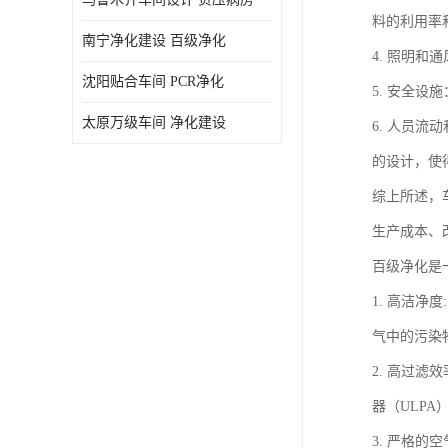
料的利用率
南宁净化建设 百级净化
4. 照明
沈阳贴合车间 PCR净化
5. 安全
太原万级车间 净化建设
6. 人员
的设计，使
综上所述，
生产成本、
百级净化是
1. 高洁净
气中的污染
2. 高过
器（ULP
3. 严格