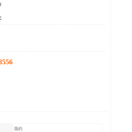
市
化
8556
简约