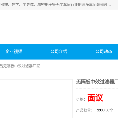
从事各种实验室、手术室、医院、食品、化妆品、制药、医疗器械、光学、半导体、精密电子等无尘车间行业的洁净车间装修设计、净化设备、恒温恒湿空调的设计制作与安装、净化系统工程项目施工及其技术支持服务。
企业视频
公司介绍
公司动态
南昌无隔板中效过滤器厂家
无隔板中效过滤器厂
面议
价格：
产品数量：
9999.00个