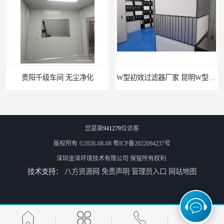
化
W型初效过滤器厂家 昆明W型初效过滤器厂 金泽
您是第
941279
位访客
版权所有 ©2026-08-08
粤ICP备2022094237号
深圳金泽环境技术有限公司
保留所有权利.
技术支持：
八方资源网
免责声明
管理员入口
网站地图
W型初效过滤器 西宁无隔板中效过滤器供应 金泽
W型初效过滤器厂 广州无隔板中效过滤器厂家 金泽