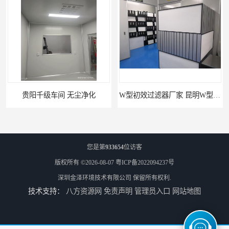
贵阳千级车间 无尘净化
W型初效过滤器厂家 昆明W型初效过滤器厂 金泽
您是第
933654
位访客
版权所有 ©2026-08-07
粤ICP备2022094237号
深圳金泽环境技术有限公司
保留所有权利.
技术支持：
八方资源网
免责声明
管理员入口
网站地图
W型初效过滤器 西宁无隔板中效过滤器供应 金泽
W型初效过滤器厂 广州无隔板中效过滤器厂家 金泽