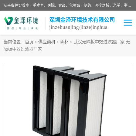
从事各种实验室、手术室、医院、食品、化妆品、制药、医疗器械、光学、半导体、精密电子等无尘车间行业的洁净车间装修设计、净化设备、恒温恒湿空调的设计制作与安装、净化系统工程项目施工及其技术支持服务。
深圳金泽环境技术有限公司
jinzehuanjing/jinzejinghua
当前位置：
首页
>
供应商机
>
耗材
> 武汉无隔板中效过滤器厂家 无
隔板中效过滤器厂家
耗材
净化工程
净化设备
实验室净化
手术室净化
GMP车间净化
医药车间净化
生命工程
生物实验室
食品饮料
化妆品
光电车间