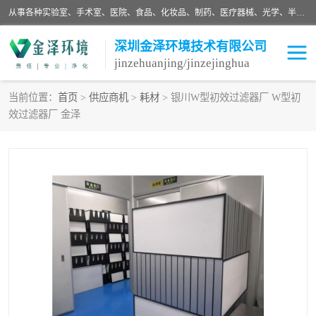
从事各种实验室、手术室、医院、食品、化妆品、制药、医疗器械、光学、半导体、精密电子等无尘车间行业的洁净车间装修设计、净化设备、恒温恒湿空调的设计制作与安装、净化系统工程项目施工及其技术支持服务。
深圳金泽环境技术有限公司
jinzehuanjing/jinzejinghua
当前位置：
首页
>
供应商机
>
耗材
> 银川W型初效过滤器厂 W型初
效过滤器厂 金泽
耗材
净化工程
净化设备
实验室净化
手术室净化
GMP车间净化
医药车间净化
生命工程
生物实验室
食品饮料
化妆品
光电车间