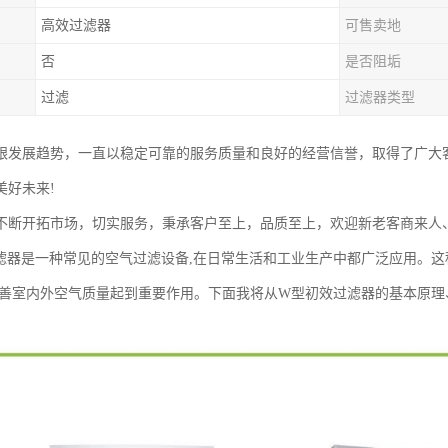
高效过滤器
可售卖地
否
是否阻垢
过滤
过滤器类型
跟发展趋势，一直以稳定可靠的服务质量和良好的经营信誉，取得了广大
美好未来!
不断开拓市场，切实服务，秉承客户至上，品质至上，欢迎新老客商来人
滤器是一种常见的空气过滤设备,在日常生活和工业生产中都广泛应用。
改善室内外空气质量起到重要作用。下面我将从W型初效过滤器的基本原理