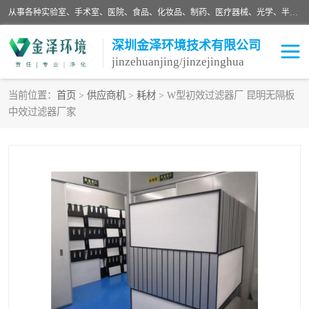
从事各种实验室、手术室、医院、食品、化妆品、制药、医疗器械、光学、半导体、精密电子等无尘车间行业的洁净车间装修设计、净化设备、恒温恒湿空调的设计制作与安装、净化系统工程项目施工及其技术支持服务。
深圳金泽环境技术有限公司
jinzehuanjing/jinzejinghua
当前位置：
首页
>
供应商机
>
耗材
> W型初效过滤器厂 昆明无隔板
中效过滤器厂家
耗材
净化工程
净化设备
实验室净化
手术室净化
GMP车间净化
医药车间净化
生命工程
生物实验室
食品饮料
化妆品
光电车间