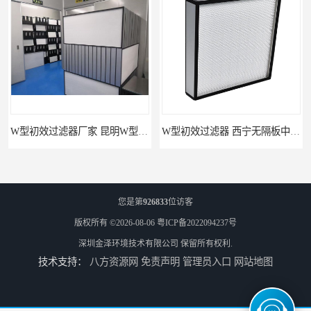
W型初效过滤器厂家 昆明W型初效过滤器厂 金泽
W型初效过滤器 西宁无隔板中效过滤器供应 金泽
您是第
926833
位访客
版权所有 ©2026-08-06
粤ICP备2022094237号
深圳金泽环境技术有限公司
保留所有权利.
技术支持：
八方资源网
免责声明
管理员入口
网站地图
W型初效过滤器厂 广州无隔板中效过滤器厂家 金泽
无隔板中效过滤器厂家 南京W型初效过滤器厂家 金泽