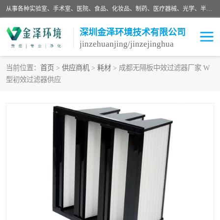
从事各种实验室、手术室、医院、食品、化妆品、制药、医疗器械、光学、半导体、精密电子等无尘车间行业的洁净车间装修设计、净化设备、恒温恒湿空调的设计制作与安装、净化系统工程项目施工及其技术支持服务。
深圳金泽环境技术有限公司
jinzehuanjing/jinzejinghua
当前位置：
首页
>
供应商机
>
耗材
> 成都无隔板中效过滤器厂家 W
型初效过滤器供应
耗材
净化工程
净化设备
实验室净化
手术室净化
GMP车间净化
医药车间净化
生命工程
生物实验室
食品饮料
化妆品
光电车间