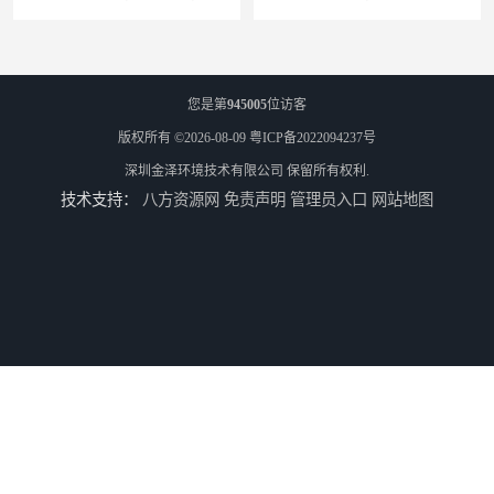
您是第
945005
位访客
版权所有 ©2026-08-09
粤ICP备2022094237号
深圳金泽环境技术有限公司
保留所有权利.
技术支持：
八方资源网
免责声明
管理员入口
网站地图
W型初效过滤器厂家 昆明W型初效过滤器厂 金泽
W型初效过滤器 西宁无隔板中效过滤器供应 金泽