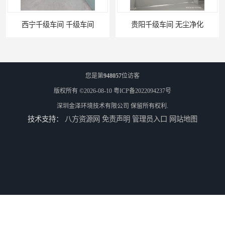
西宁千级车间 千级车间
贵阳千级车间 无尘净化
您是第
948057
位访客
版权所有 ©2026-08-10
粤ICP备2022094237号
深圳金泽环境技术有限公司
保留所有权利.
技术支持：
八方资源网
免责声明
管理员入口
网站地图
W型初效过滤器厂家 昆明W型初效过滤器厂 金泽
W型初效过滤器 西宁无隔板中效过滤器供应 金泽