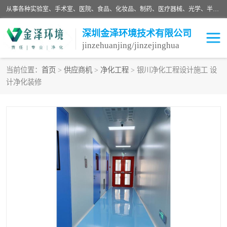
从事各种实验室、手术室、医院、食品、化妆品、制药、医疗器械、光学、半导体、精密电子等无尘车间行业的洁净车间装修设计、净化设备、恒温恒湿空调的设计制作与安装、净化系统工程项目施工及其技术支持服务。
深圳金泽环境技术有限公司
jinzehuanjing/jinzejinghua
当前位置：
首页
>
供应商机
>
净化工程
> 银川净化工程设计施工 设
计净化装修
耗材
净化工程
净化设备
实验室净化
手术室净化
GMP车间净化
医药车间净化
生命工程
生物实验室
食品饮料
化妆品
光电车间