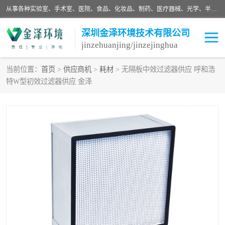
从事各种实验室、手术室、医院、食品、化妆品、制药、医疗器械、光学、半导体、精密电子等无尘车间行业的洁净车间装修设计、净化设备、恒温恒湿空调的设计制作与安装、净化系统工程项目施工及其技术支持服务。
深圳金泽环境技术有限公司
jinzehuanjing/jinzejinghua
当前位置：
首页
>
供应商机
>
耗材
> 无隔板中效过滤器供应 呼和浩
特W型初效过滤器供应 金泽
耗材
净化工程
净化设备
实验室净化
手术室净化
GMP车间净化
医药车间净化
生命工程
生物实验室
食品饮料
化妆品
光电车间