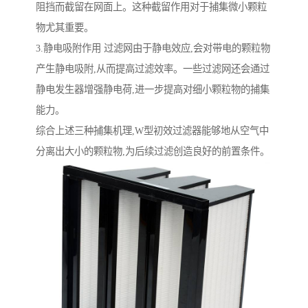
阻挡而截留在网面上。这种截留作用对于捕集微小颗粒
物尤其重要。
3.静电吸附作用 过滤网由于静电效应,会对带电的颗粒物
产生静电吸附,从而提高过滤效率。一些过滤网还会通过
静电发生器增强静电荷,进一步提高对细小颗粒物的捕集
能力。
综合上述三种捕集机理,W型初效过滤器能够地从空气中
分离出大小的颗粒物,为后续过滤创造良好的前置条件。