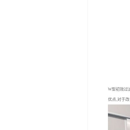
W型初效过
优点,对于