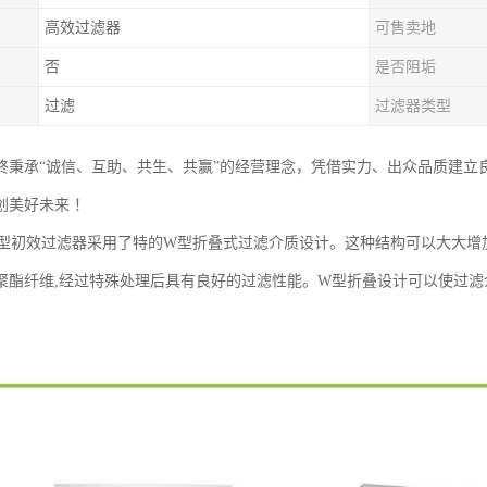
高效过滤器
可售卖地
否
是否阻垢
过滤
过滤器类型
终秉承“诚信、互助、共生、共赢”的经营理念，凭借实力、出众品质建立
创美好未来 ！
W型初效过滤器采用了特的W型折叠式过滤介质设计。这种结构可以大大增
聚酯纤维,经过特殊处理后具有良好的过滤性能。W型折叠设计可以使过滤介