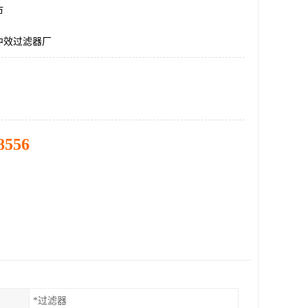
市
中效过滤器厂
8556
*过滤器