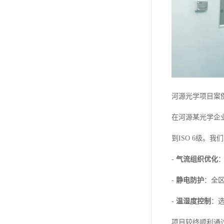
河源光学项目案
在河源某光学企
到ISO 6级。
-
气流组织优化
-
静电防护
：全
-
温湿度控制
：
项目较终顺利通