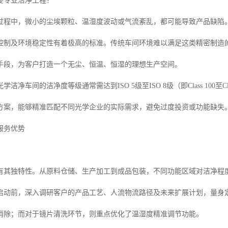
要专业洁净工程？
过程中，微小的尘埃颗粒、温湿度波动或气流紊乱，都可能导致产品缺陷
控制及环境稳定性有着极高的标准。传统车间环境难以满足这类精密制造
手段，为客户打造一个无尘、恒温、恒湿的理想生产空间。
洁净车间的洁净度等级通常需达到ISO 5级至ISO 8级（即Class 100至C
方案，能够精准匹配不同光学企业的实际需求，避免过度投资或功能缺失
服务优势
有其独特性。从原料仓储、生产加工到成品包装，不同功能区域对洁净程
启动前，深入调研客户的产品工艺、人流物流路径及未来扩展计划，量身
消除；而对于镜片清洗环节，则重点优化了温湿度精准调节功能。